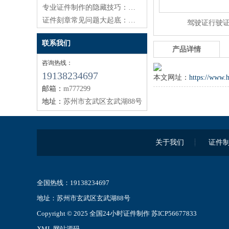
专业证件制作的隐藏技巧：让每一份证件都有温度
证件刻章常见问题大起底：老司机教你避开99%的坑
驾驶证行驶
联系我们
产品详情
咨询热线：
19138234697
本文网址：
https://www.
邮箱：
m777299
地址：
苏州市玄武区玄武湖88号
关于我们
证件
全国热线：19138234697
地址：苏州市玄武区玄武湖88号
Copyright © 2025 全国24小时证件制作
苏ICP56677833
XML
网站源码